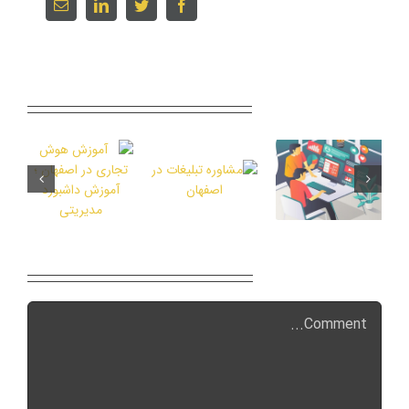
Email
linkedin
twitter
facebook
Related Posts
Leave A Comment
Comment