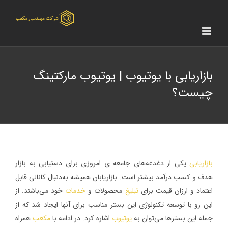
Ski
t
conten
بازاریابی با یوتیوب | یوتیوب مارکتینگ
چیست؟
بازاریابی
یکی از دغدغه‌های جامعه ی امروزی برای دستیابی به بازار
هدف و کسب درآمد بیشتر است. بازاریابان همیشه به‌دنبال کانالی قابل
اعتماد و ارزان قیمت برای
تبلیغ
محصولات و
خدمات
خود می‌باشند. از
این رو با توسعه تکنولوژی این بستر مناسب برای آنها ایجاد شد که از
جمله این بسترها می‌توان به
یوتیوب
اشاره کرد. در ادامه با
مکعب
همراه