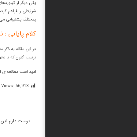
پمختلف پشتیبانی می 
کلام پایانی : نحوه استف
در این مقاله به ذکر 
ترتیب اکنون که با نحوه استفاده از ChatGPT در واتس اپ آشنا شدید، می
امید است مطالعه ی این
 Views:
56,913
دوست دارم این م