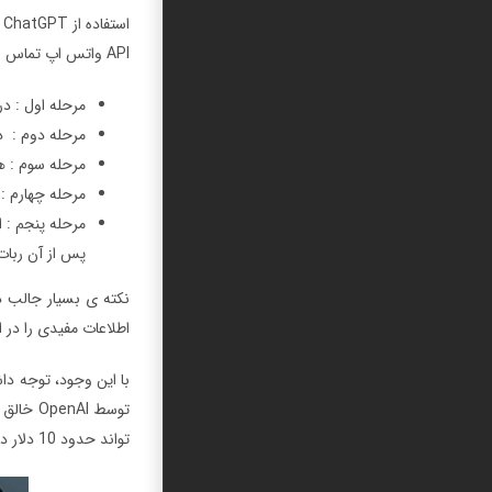
ا
API واتس اپ تماس بگیرد تا آن ربات، روی رابط چت در برنامه پیام رسان واتس اپ قرار بگیرید. برای این منظور مراحل زیر را انجام دهید.
مرحله اول : در تل
مرحله دوم : در صفحه
مرحله سوم : هنگام
مرحله چهارم : به م
پس از آن ربات ChatGPT مطابق با در خواست شما، پاسخ خواهد
اطلاعات مفیدی را در ا
تواند حدود 10 دلار در ماه باشد.