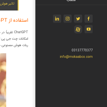
تاثیر هوش
facebook
twitter
instagram
linkedin
استفاده از ChatGPT در واتساپ : مختصری در مورد چت جی پی تی و کاربردهای آن
آپارات
youtube
ChatGPT تق
ربات هوش مصنوعی در واتساپ ا
03137770377
info@mokaabco.com