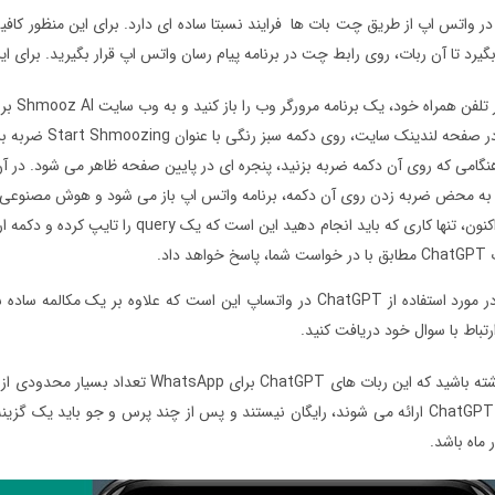
ستفاده از ChatGPT در واتس اپ از طریق چت بات ها فرایند نسبتا ساده ای دارد. برای این م
فن همراه خود، یک برنامه مرورگر وب را باز کنید و به وب سایت Shmooz AI بروید.
 لندینک سایت، روی دکمه سبز رنگی با عنوان Start Shmoozing ضربه بزنید.
ی که روی آن دکمه ضربه بزنید، پنجره ای در پایین صفحه ظاهر می شود. در آن پنجره روی دکمه to Chat
حض ضربه زدن روی آن دکمه، برنامه واتس اپ باز می شود و هوش مصنوعی Shmooz در بخش بالا نشان داده می شود
مرحله پنجم : اکنون، تنها کاری که بای
 داد.
نکته ی بسیار جالب در مورد استفاده از ChatGPT در واتساپ این است که
رتباط با سوال خود دریافت کنید.
توسط OpenAI خالق ChatGPT ارائه می شوند، رایگان نیستند و پس از چند پرس و جو ب