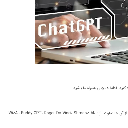
نید. لطفا همچنان همراه ما باشید.
چت بات ها، نوعی ربات‌ های مکالمه ای در چت واتس ‌اپ هستند که محبوب ترین گزینه های موجود از آن ها عبارتند از : WizAI، Buddy GPT، Roger Da Vinci، Shmooz AI،