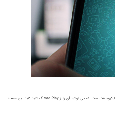
یکی دیگر از گزینه های در حال ظهور برای استفاده از ChatGPT در واتساپ ، صفحه کلید SwiftKey مایکروسافت است. که می توانید آن را از Store Play دانلود کنید. این صفحه