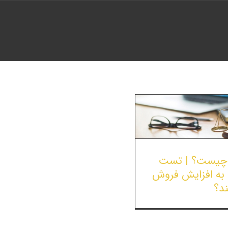
ست A/B چیست؟ | تست
نه به افزایش فروش
د؟