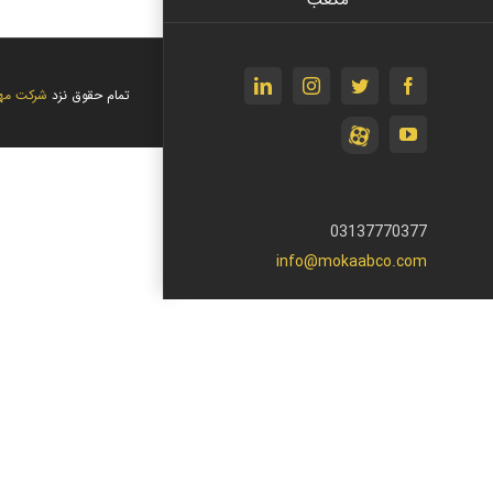
linkedin
instagram
twitter
facebook
تمام حقوق نزد
شرکت مه
آپارات
youtube
03137770377
info@mokaabco.com