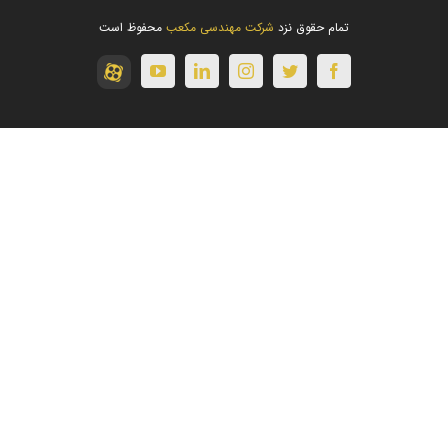
تمام حقوق نزد
شرکت مهندسی مکعب
محفوظ است
آپارات
youtube
linkedin
instagram
twitter
facebook