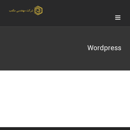
Ski
t
conten
Wordpress