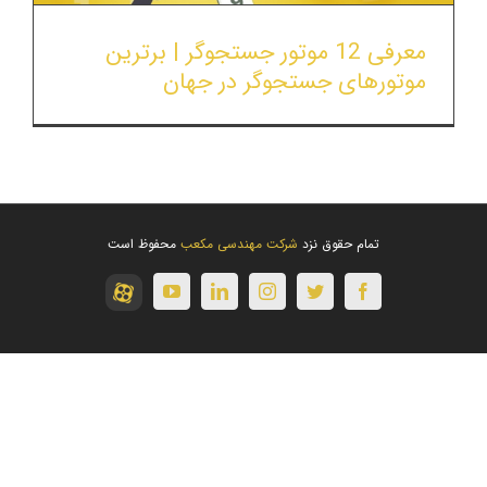
معرفی 12 موتور جستجوگر | برترین
موتورهای جستجوگر در جهان
تمام حقوق نزد
شرکت مهندسی مکعب
محفوظ است
آپارات
youtube
linkedin
instagram
twitter
facebook